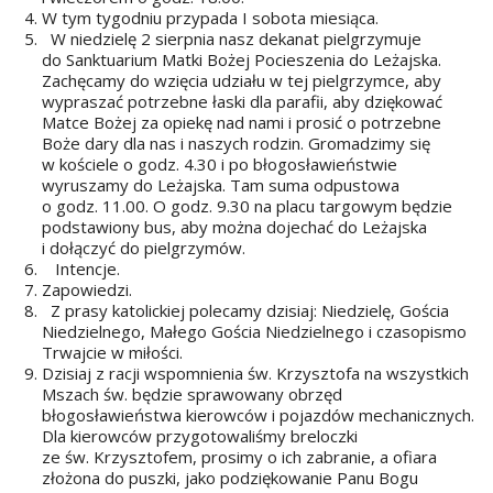
W tym tygodniu przypada I sobota miesiąca.
W niedzielę 2 sierpnia nasz dekanat pielgrzymuje
do Sanktuarium Matki Bożej Pocieszenia do Leżajska.
Zachęcamy do wzięcia udziału w tej pielgrzymce, aby
wypraszać potrzebne łaski dla parafii, aby dziękować
Matce Bożej za opiekę nad nami i prosić o potrzebne
Boże dary dla nas i naszych rodzin. Gromadzimy się
w kościele o godz. 4.30 i po błogosławieństwie
wyruszamy do Leżajska. Tam suma odpustowa
o godz. 11.00. O godz. 9.30 na placu targowym będzie
podstawiony bus, aby można dojechać do Leżajska
i dołączyć do pielgrzymów.
Intencje.
Zapowiedzi.
Z prasy katolickiej polecamy dzisiaj: Niedzielę, Gościa
Niedzielnego, Małego Gościa Niedzielnego i czasopismo
Trwajcie w miłości.
Dzisiaj z racji wspomnienia św. Krzysztofa na wszystkich
Mszach św. będzie sprawowany obrzęd
błogosławieństwa kierowców i pojazdów mechanicznych.
Dla kierowców przygotowaliśmy breloczki
ze św. Krzysztofem, prosimy o ich zabranie, a ofiara
złożona do puszki, jako podziękowanie Panu Bogu