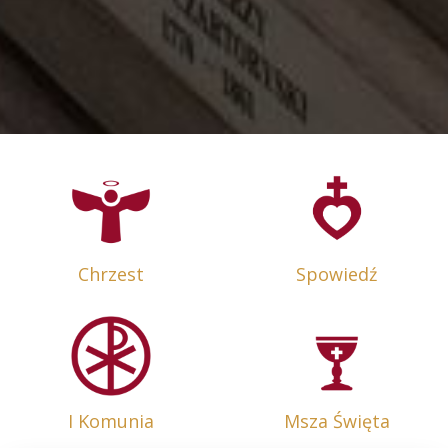
Chrzest
Spowiedź
I Komunia
Msza Święta