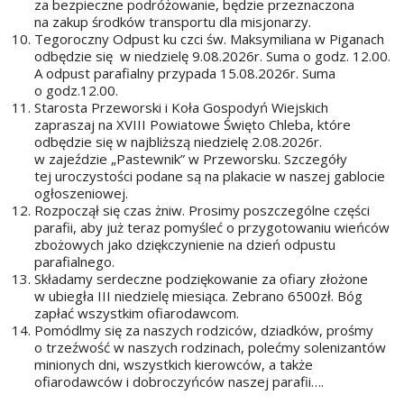
za bezpieczne podróżowanie, będzie przeznaczona
na zakup środków transportu dla misjonarzy.
Tegoroczny Odpust ku czci św. Maksymiliana w Piganach
odbędzie się w niedzielę 9.08.2026r. Suma o godz. 12.00.
A odpust parafialny przypada 15.08.2026r. Suma
o godz.12.00.
Starosta Przeworski i Koła Gospodyń Wiejskich
zapraszaj na XVIII Powiatowe Święto Chleba, które
odbędzie się w najbliższą niedzielę 2.08.2026r.
w zajeździe „Pastewnik” w Przeworsku. Szczegóły
tej uroczystości podane są na plakacie w naszej gablocie
ogłoszeniowej.
Rozpoczął się czas żniw. Prosimy poszczególne części
parafii, aby już teraz pomyśleć o przygotowaniu wieńców
zbożowych jako dziękczynienie na dzień odpustu
parafialnego.
Składamy serdeczne podziękowanie za ofiary złożone
w ubiegła III niedzielę miesiąca. Zebrano 6500zł. Bóg
zapłać wszystkim ofiarodawcom.
Pomódlmy się za naszych rodziców, dziadków, prośmy
o trzeźwość w naszych rodzinach, polećmy solenizantów
minionych dni, wszystkich kierowców, a także
ofiarodawców i dobroczyńców naszej parafii….