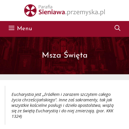
Przejdź do treści
Menu
Msza Święta
Eucharystia jest „źródłem i zarazem szczytem całego
życia chrześcijańskiego”. Inne zaś sakramenty, tak jak
wszystkie kościelne posługi i dzieła apostolstwa, wiążą
się ze świętą Eucharystią i do niej zmierzają. (por. KKK
1324)