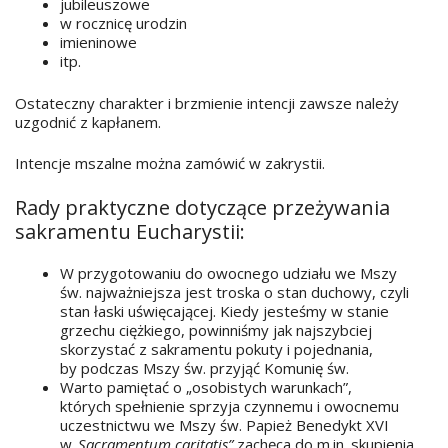
jubileuszowe
w rocznicę urodzin
imieninowe
itp.
Ostateczny charakter i brzmienie intencji zawsze należy
uzgodnić z kapłanem.
Intencje mszalne można zamówić w zakrystii.
Rady praktyczne dotyczące przeżywania
sakramentu Eucharystii:
W przygotowaniu do owocnego udziału we Mszy
św. najważniejsza jest troska o stan duchowy, czyli
stan łaski uświęcającej. Kiedy jesteśmy w stanie
grzechu ciężkiego, powinniśmy jak najszybciej
skorzystać z sakramentu pokuty i pojednania,
by podczas Mszy św. przyjąć Komunię św.
Warto pamiętać o „osobistych warunkach”,
których spełnienie sprzyja czynnemu i owocnemu
uczestnictwu we Mszy św. Papież Benedykt XVI
w
„Sacramentum caritatis”
zachęca do m.in. skupienia