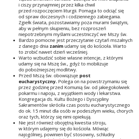
i ciszy przynajmniej przez kilka chwil
przed rozpoczęciem liturgii. Pomaga to odciąć się
od spraw doczesnych i codziennego zabiegania.
Zgiełk świata, pozostawiamy poza murami świątyni,
aby w pełnym skupieniu, bez rozproszeń
niepotrzebnymi myślami uczestniczyć we Mszy św.
Bardzo pomocne jest przeczytanie czytań mszalnych
z danego dnia
zanim
udamy się do kościoła. Warto
to zrobić nawet dzień wcześniej.
Warto wzbudzić sobie własne intencje, z którymi
udamy się na Mszę św., gdyż to mobilizuje
do pobożniejszej modlitwy.
Przed Mszą św. obowiązuje
post
eucharystyczny.
Polega on na powstrzymaniu się
przez godzinę przed Komunią św. od jakiegokolwiek
pokarmu i napoju, z wyjątkiem wody i lekarstwa.
Kongregacja ds. Kultu Bożego i Dyscypliny
Sakramentów skróciła czas postu eucharystycznego
do ok. 15 minut dla osób w podeszłym wieku, chorych
oraz tych, którzy się nimi opiekują.
Nie jest również obojętną kwestia stroju,
w którym udajemy się do kościoła. Mówiąc
najogólniej, powinien być stosowny, schludny