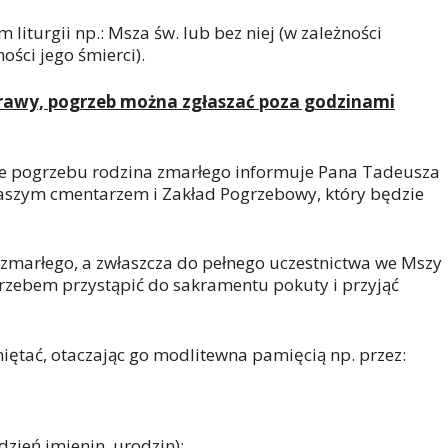
iturgii np.: Msza św. lub bez niej (w zależności
ości jego śmierci).
rawy, pogrzeb można zgłaszać poza godzinami
nie pogrzebu rodzina zmarłego informuje Pana Tadeusza
naszym cmentarzem i Zakład Pogrzebowy, który będzie
zmarłego, a zwłaszcza do pełnego uczestnictwa we Mszy
rzebem przystąpić do sakramentu pokuty i przyjąć
ętać, otaczając go modlitewna pamięcią np. przez:
dzień imienin, urodzin);