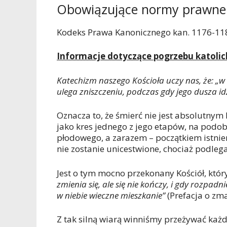
Obowiązujące normy prawne
Kodeks Prawa Kanonicznego kan. 1176-11
Informacje dotyczące pogrzebu katolic
Katechizm naszego Kościoła uczy nas, że: „w ś
ulega zniszczeniu, podczas gdy jego dusza id
Oznacza to, że śmierć nie jest absolutny
jako kres jednego z jego etapów, na podo
płodowego, a zarazem – początkiem istnien
nie zostanie unicestwione, chociaż podl
Jest o tym mocno przekonany Kościół, któr
zmienia się, ale się nie kończy, i gdy rozpa
w niebie wieczne mieszkanie”
(Prefacja o zma
Z tak silną wiarą winniśmy przeżywać każdy