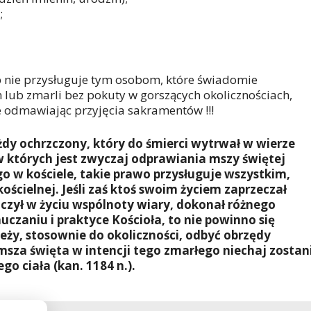
;
b nie przysługuje tym osobom, które świadomie
m lub zmarli bez pokuty w gorszących okolicznościach,
ie odmawiając przyjęcia sakramentów !!!
dy ochrzczony, który do śmierci wytrwał w wierze
 w których jest zwyczaj odprawiania mszy świętej
o w kościele, takie prawo przysługuje wszystkim,
kościelnej. Jeśli zaś ktoś swoim życiem zaprzeczał
niczył w życiu wspólnoty wiary, dokonał różnego
zaniu i praktyce Kościoła, to nie powinno się
eży, stosownie do okoliczności, odbyć obrzędy
za święta w intencji tego zmarłego niechaj zostan
o ciała (kan. 1184 n.).