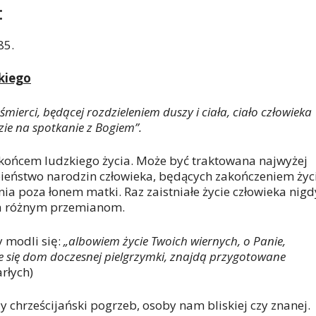
:
85.
kiego
mierci, będącej rozdzieleniem duszy i ciała, ciało człowieka
zie na spotkanie z Bogiem”.
m końcem ludzkiego życia. Może być traktowana najwyżej
bieństwo narodzin człowieka, będących zakończeniem życ
ia poza łonem matki. Raz zaistniałe życie człowieka nigd
ega różnym przemianom.
y modli się:
„albowiem życie Twoich wiernych, o Panie,
dnie się dom doczesnej pielgrzymki, znajdą przygotowane
rłych)
 chrześcijański pogrzeb, osoby nam bliskiej czy znanej.