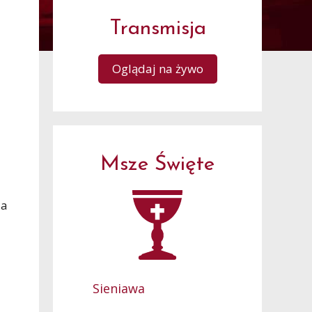
Transmisja
Oglądaj na żywo
Msze Święte
la
Sieniawa