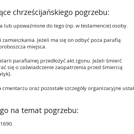
ące chrześcijańskiego pogrzebu:
na lub upoważnione do tego (np. w testamencie) osoby.
i zamieszkania. Jeżeli ma się on odbyć poza parafią
proboszcza miejsca.
larii parafialnej przedłożyć akt zgonu. Jeżeli śmierć
arać się o zaświadczenie zaopatrzenia przed śmiercią
tyk).
a cmentarzu oraz pozostałe szczegóły organizacyjne usta
ego na temat pogrzebu:
-1690.