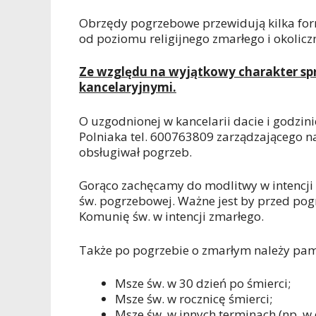
Obrzędy pogrzebowe przewidują kilka form l
od poziomu religijnego zmarłego i okoliczn
Ze względu na wyjątkowy charakter sp
kancelaryjnymi.
O uzgodnionej w kancelarii dacie i godzi
Polniaka tel. 600763809 zarządzającego 
obsługiwał pogrzeb.
Gorąco zachęcamy do modlitwy w intencji 
św. pogrzebowej. Ważne jest by przed pog
Komunię św. w intencji zmarłego.
Także po pogrzebie o zmarłym należy pami
Msze św. w 30 dzień po śmierci;
Msze św. w rocznicę śmierci;
Msze św. w innych terminach (np. w 