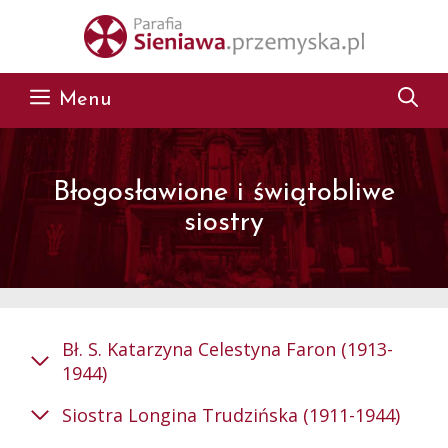
Przejdź do treści
Menu
Błogosławione i świątobliwe
siostry
Bł. S. Katarzyna Celestyna Faron (1913-
1944)
Siostra Longina Trudzińska (1911-1944)